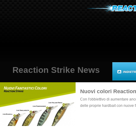
Reaction Strike News
Nuovi colori Reactio
Con l'obbiettivo di aumentare anco
delle proprie hardbait con nuove 